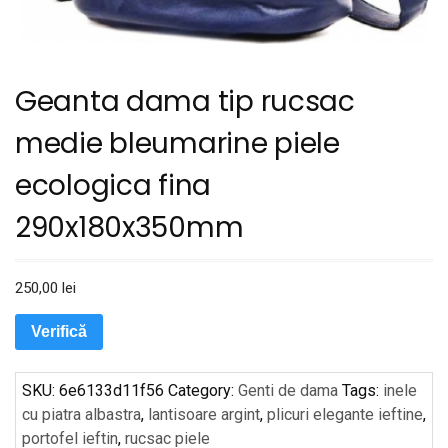
Geanta dama tip rucsac
medie bleumarine piele
ecologica fina
290x180x350mm
250,00
lei
Verifică
SKU:
6e6133d11f56
Category:
Genti de dama
Tags:
inele
cu piatra albastra
,
lantisoare argint
,
plicuri elegante ieftine
,
portofel ieftin
,
rucsac piele