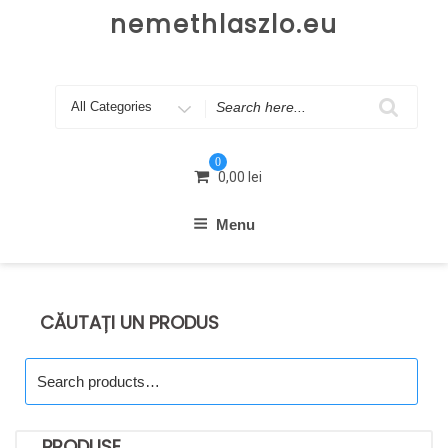
Skip
nemethlaszlo.eu
to
content
Search
for
0
0,00
lei
Menu
CĂUTAȚI UN PRODUS
Search
for:
PRODUSE