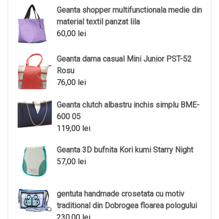
Geanta shopper multifunctionala medie din
material textil panzat lila
60,00
lei
Geanta dama casual Mini Junior PST-52
Rosu
76,00
lei
Geanta clutch albastru inchis simplu BME-
600 05
119,00
lei
Geanta 3D bufnita Kori kumi Starry Night
57,00
lei
gentuta handmade crosetata cu motiv
traditional din Dobrogea floarea pologului
230,00
lei