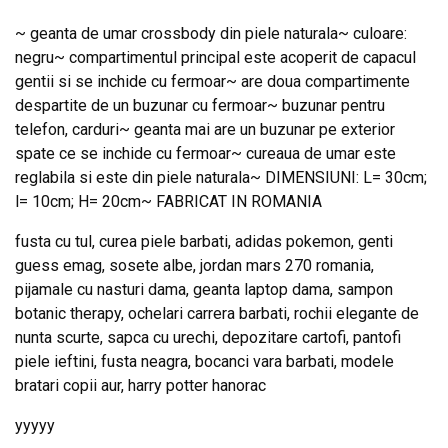
~ geanta de umar crossbody din piele naturala~ culoare:
negru~ compartimentul principal este acoperit de capacul
gentii si se inchide cu fermoar~ are doua compartimente
despartite de un buzunar cu fermoar~ buzunar pentru
telefon, carduri~ geanta mai are un buzunar pe exterior
spate ce se inchide cu fermoar~ cureaua de umar este
reglabila si este din piele naturala~ DIMENSIUNI: L= 30cm;
l= 10cm; H= 20cm~ FABRICAT IN ROMANIA
fusta cu tul, curea piele barbati, adidas pokemon, genti
guess emag, sosete albe, jordan mars 270 romania,
pijamale cu nasturi dama, geanta laptop dama, sampon
botanic therapy, ochelari carrera barbati, rochii elegante de
nunta scurte, sapca cu urechi, depozitare cartofi, pantofi
piele ieftini, fusta neagra, bocanci vara barbati, modele
bratari copii aur, harry potter hanorac
yyyyy