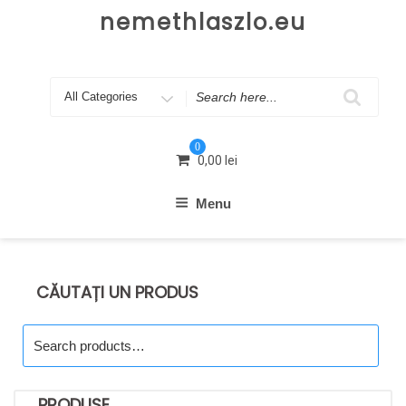
Skip
nemethlaszlo.eu
to
content
Search
for
0
0,00
lei
Menu
CĂUTAȚI UN PRODUS
Search
for:
PRODUSE