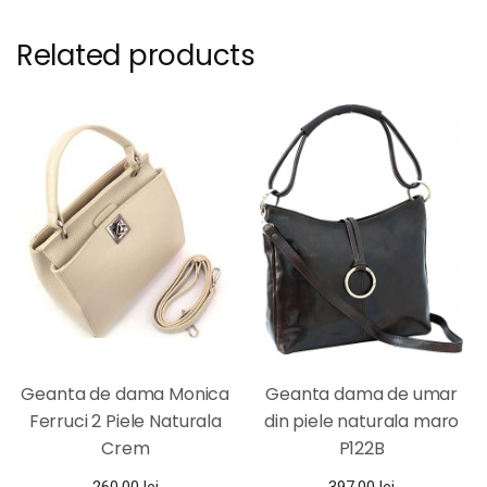
Related products
Geanta de dama Monica
Geanta dama de umar
Ferruci 2 Piele Naturala
din piele naturala maro
Crem
P122B
260,00
lei
397,00
lei