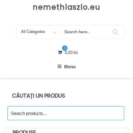
Skip
nemethlaszlo.eu
to
content
Search
for
0
0,00
lei
Menu
CĂUTAȚI UN PRODUS
Search
for:
PRODUSE