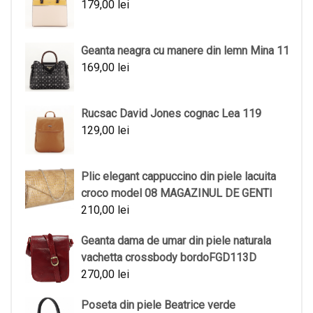
179,00
lei
Geanta neagra cu manere din lemn Mina 11
169,00
lei
Rucsac David Jones cognac Lea 119
129,00
lei
Plic elegant cappuccino din piele lacuita
croco model 08 MAGAZINUL DE GENTI
210,00
lei
Geanta dama de umar din piele naturala
vachetta crossbody bordoFGD113D
270,00
lei
Poseta din piele Beatrice verde