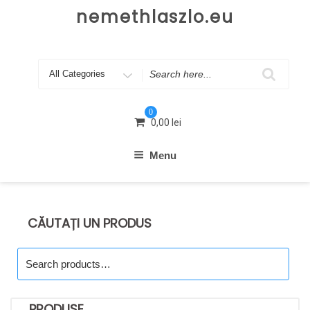
Skip
nemethlaszlo.eu
to
content
Search
for
0
0,00
lei
Menu
CĂUTAȚI UN PRODUS
Search
for:
PRODUSE