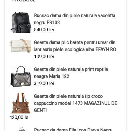
Rucsac dama din piele naturala vacehtta
negru FR133
540,00
lei
Geanta dama plic bareta pentru umar din
lant auriu piele ecologica alba EFAYN RO
109,00
lei
Geanta din piele naturala print reptila
neagra Maria 122
319,00
lei
Geanta din piele naturala tip croco
cappuccino model 1473 MAGAZINUL DE
GENTI
420,00
lei
Rucsac de dama Ella Icon Darya Negru