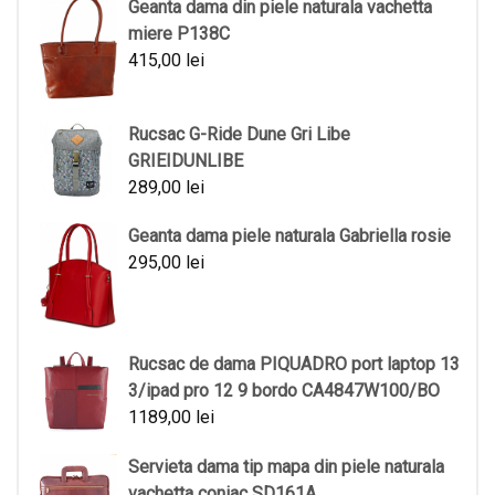
Geanta dama din piele naturala vachetta
miere P138C
415,00
lei
Rucsac G-Ride Dune Gri Libe
GRIEIDUNLIBE
289,00
lei
Geanta dama piele naturala Gabriella rosie
295,00
lei
Rucsac de dama PIQUADRO port laptop 13
3/ipad pro 12 9 bordo CA4847W100/BO
1189,00
lei
Servieta dama tip mapa din piele naturala
vachetta coniac SD161A