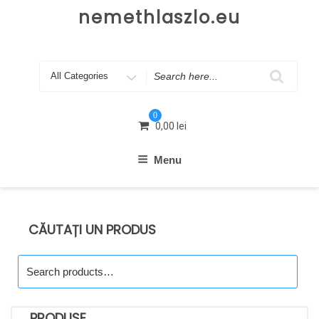
Skip
nemethlaszlo.eu
to
content
Search
for
0
0,00
lei
Menu
CĂUTAȚI UN PRODUS
Search
for:
PRODUSE