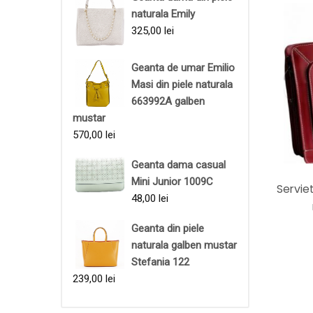
naturala Emily
325,00
lei
Geanta de umar Emilio
Masi din piele naturala
663992A galben
mustar
570,00
lei
Geanta dama casual
Mini Junior 1009C
Servie
48,00
lei
Geanta din piele
naturala galben mustar
Stefania 122
239,00
lei