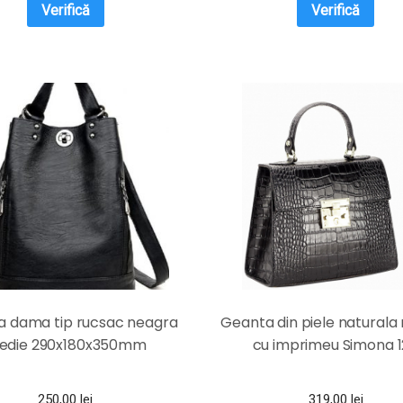
Verifică
Verifică
 dama tip rucsac neagra
Geanta din piele naturala
edie 290x180x350mm
cu imprimeu Simona 
250,00
lei
319,00
lei