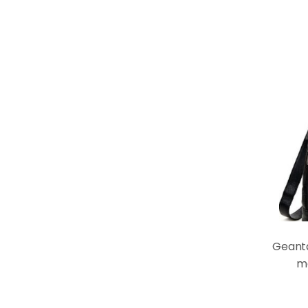
Geanta
m