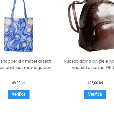
shopper din material textil
Rucsac dama din piele na
eu abstract mov si galben
vachetta coniac FR11
48,00
lei
425,00
lei
Verifică
Verifică