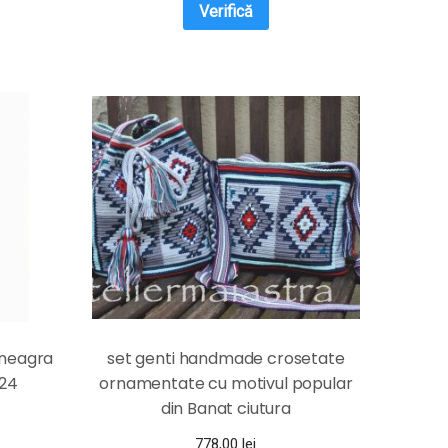
Verifică
 neagra
set genti handmade crosetate
124
ornamentate cu motivul popular
din Banat ciutura
778,00
lei