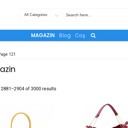
Search
for
MAGAZIN
Blog
Coş
Page 121
azin
 2881–2904 of 3000 results