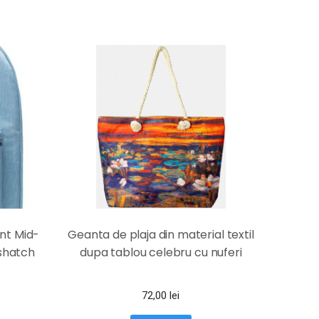
nt Mid-
Geanta de plaja din material textil
shatch
dupa tablou celebru cu nuferi
72,00
lei