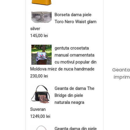
Borseta dama piele
Toro Nero Waist glam
silver
145,00
lei
gentuta crosetata
manual ornamentata
cu motivul popular din
Geanta 
Moldova miez de nuca handmade
230,00
lei
imprim
Geanta de dama The
Bridge din piele
naturala neagra
Suveran
1249,00
lei
Geanta dama din piele