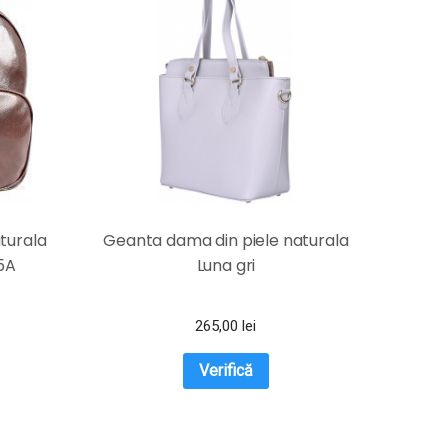
turala
Geanta dama din piele naturala
5A
Luna gri
265,00
lei
Verifică