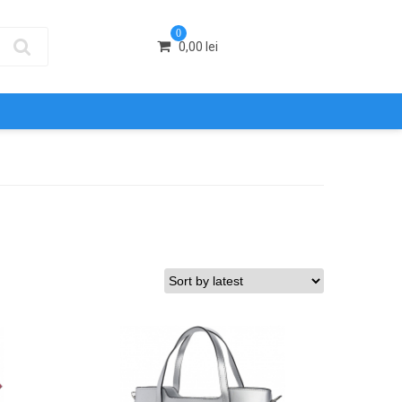
0
0,00
lei