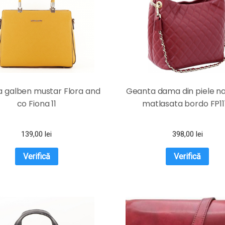
 galben mustar Flora and
Geanta dama din piele na
co Fiona 11
matlasata bordo FP11
139,00
lei
398,00
lei
Verifică
Verifică