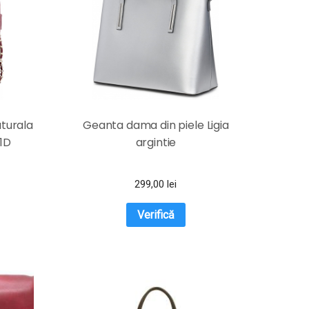
turala
Geanta dama din piele Ligia
1D
argintie
299,00
lei
Verifică