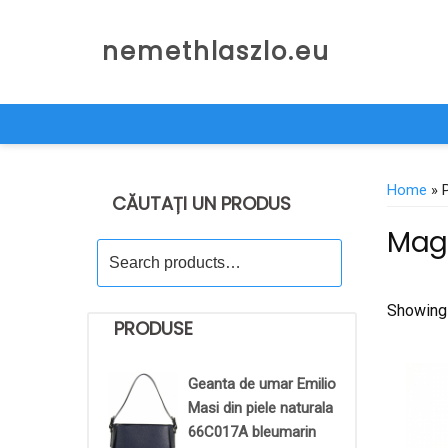
Skip
to
nemethlaszlo.eu
content
Home
» 
CĂUTAȚI UN PRODUS
Mag
Search
for:
Showing
PRODUSE
Geanta de umar Emilio
Masi din piele naturala
66C017A bleumarin