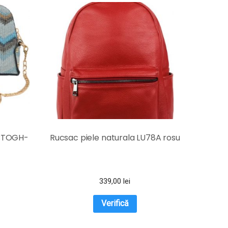
 BTOGH-
Rucsac piele naturala LU78A rosu
339,00
lei
Verifică