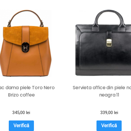
ac dama piele Toro Nero
Servieta office din piele n
Brizo coffee
neagra 11
345,00
lei
339,00
lei
Verifică
Verifică